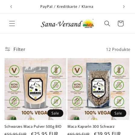
Direkt
zum
nd
PayPal / Kreditkarte / Klarna
Inhalt
Warenkorb
Filter
12 Produkte
Sale
Sale
Schwarzes Maca Pulver 500g BIO
Maca Kapseln 300 Schwarz
Normaler
Verkaufspreis
€25,95 EUR
Normaler
Verkaufspreis
€39,95 EUR
€55,95 EUR
€65,95 EUR