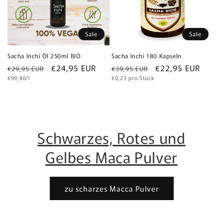
Sale
Sale
Sacha Inchi Öl 250ml BIO
Sacha Inchi 180 Kapseln
Normaler
Verkaufspreis
€24,95 EUR
Normaler
Verkaufspreis
€22,95 EUR
€29,95 EUR
€39,95 EUR
Grundpreis
Grundpreis
Preis
€99,80/l
Preis
€0,23 pro Stück
Schwarzes, Rotes und
Gelbes Maca Pulver
zu scharzes Macca Pulver