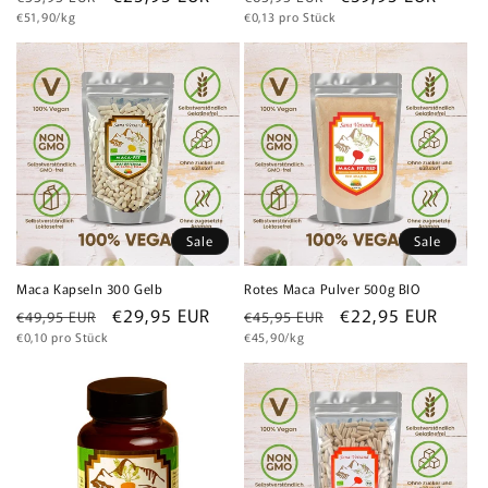
Grundpreis
Grundpreis
Preis
€51,90/kg
Preis
€0,13 pro Stück
Sale
Sale
Maca Kapseln 300 Gelb
Rotes Maca Pulver 500g BIO
Normaler
Verkaufspreis
€29,95 EUR
Normaler
Verkaufspreis
€22,95 EUR
€49,95 EUR
€45,95 EUR
Grundpreis
Grundpreis
Preis
€0,10 pro Stück
Preis
€45,90/kg