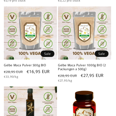
Grundpreis
Grundpreis
Preis
€0,19 pro Stück
Preis
€0,22 pro Stück
Sale
Sale
Gelbe Maca Pulver 500g BIO
Gelbe Maca Pulver 1000g BIO (2
Packungen a 500g)
Normaler
Verkaufspreis
€16,95 EUR
€28,95 EUR
Normaler
Verkaufspreis
€27,95 EUR
€28,95 EUR
Grundpreis
Preis
€33,90/kg
Grundpreis
Preis
€27,95/kg