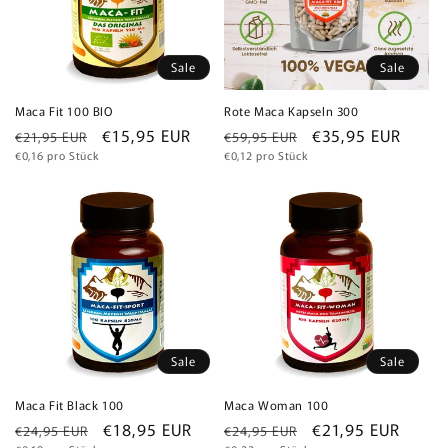
Sale
Sale
Maca Fit 100 BIO
Rote Maca Kapseln 300
Normaler
Verkaufspreis
€15,95 EUR
Normaler
Verkaufspreis
€35,95 EUR
€21,95 EUR
€59,95 EUR
Grundpreis
Grundpreis
Preis
€0,16 pro Stück
Preis
€0,12 pro Stück
Sale
Sale
Maca Fit Black 100
Maca Woman 100
Normaler
Verkaufspreis
€18,95 EUR
Normaler
Verkaufspreis
€21,95 EUR
€24,95 EUR
€24,95 EUR