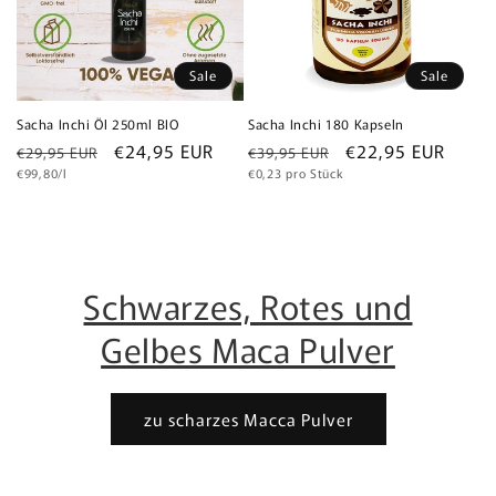
Sale
Sale
Sacha Inchi Öl 250ml BIO
Sacha Inchi 180 Kapseln
Normaler
Verkaufspreis
€24,95 EUR
Normaler
Verkaufspreis
€22,95 EUR
€29,95 EUR
€39,95 EUR
Grundpreis
Grundpreis
Preis
€99,80/l
Preis
€0,23 pro Stück
Schwarzes, Rotes und
Gelbes Maca Pulver
zu scharzes Macca Pulver