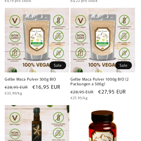
Grundpreis
Grundpreis
Preis
€0,19 pro Stück
Preis
€0,22 pro Stück
Sale
Sale
Gelbe Maca Pulver 500g BIO
Gelbe Maca Pulver 1000g BIO (2
Packungen a 500g)
Normaler
Verkaufspreis
€16,95 EUR
€28,95 EUR
Normaler
Verkaufspreis
€27,95 EUR
€28,95 EUR
Grundpreis
Preis
€33,90/kg
Grundpreis
Preis
€27,95/kg