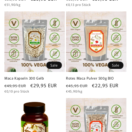
Grundpreis
Grundpreis
Preis
€51,90/kg
Preis
€0,13 pro Stück
Sale
Sale
Maca Kapseln 300 Gelb
Rotes Maca Pulver 500g BIO
Normaler
Verkaufspreis
€29,95 EUR
Normaler
Verkaufspreis
€22,95 EUR
€49,95 EUR
€45,95 EUR
Grundpreis
Grundpreis
Preis
€0,10 pro Stück
Preis
€45,90/kg