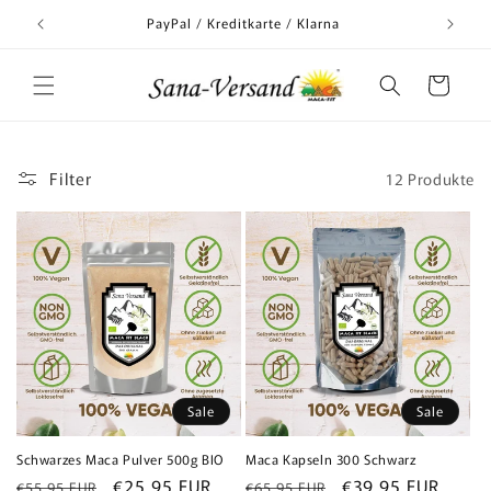
Direkt
zum
nd
PayPal / Kreditkarte / Klarna
Inhalt
Warenkorb
Filter
12 Produkte
Sale
Sale
Schwarzes Maca Pulver 500g BIO
Maca Kapseln 300 Schwarz
Normaler
Verkaufspreis
€25,95 EUR
Normaler
Verkaufspreis
€39,95 EUR
€55,95 EUR
€65,95 EUR