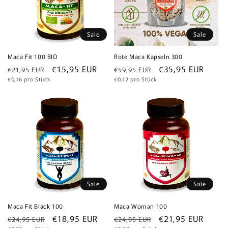
Sale
Sale
Maca Fit 100 BIO
Rote Maca Kapseln 300
Normaler
Verkaufspreis
€15,95 EUR
Normaler
Verkaufspreis
€35,95 EUR
€21,95 EUR
€59,95 EUR
Grundpreis
Grundpreis
Preis
€0,16 pro Stück
Preis
€0,12 pro Stück
Sale
Sale
Maca Fit Black 100
Maca Woman 100
Normaler
Verkaufspreis
€18,95 EUR
Normaler
Verkaufspreis
€21,95 EUR
€24,95 EUR
€24,95 EUR